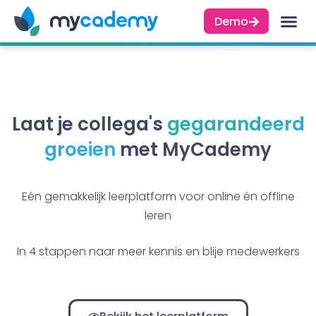
Demo
Laat je collega's
g
e
g
a
r
a
n
d
e
e
r
d
g
r
o
e
i
e
n
met MyCademy
Eén gemakkelijk leerplatform voor online én offline
leren
In 4 stappen naar meer kennis en blije medewerkers